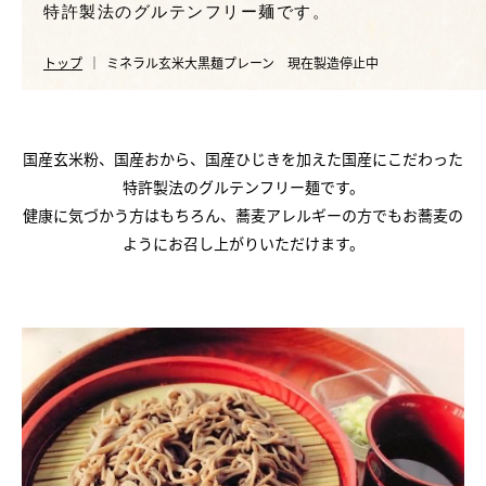
ご注文
特許製法のグルテンフリー麺です。
Shopping
トップ
ミネラル玄米大黒麺プレーン 現在製造停止中
会社概要
Company
お問い合わせ
国産玄米粉、国産おから、国産ひじきを加えた国産にこだわった
Contact
特許製法のグルテンフリー麺です。
健康に気づかう方はもちろん、蕎麦アレルギーの方でもお蕎麦の
購入はこちら
ようにお召し上がりいただけます。