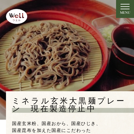
グルテンフリーの米粉めん
【大黒麺】のWell
MENU
トップ
Top
竹炭ミネラル玄米大黒麺
Takesumi
ミネラル玄米大黒麺プレーン 現在製造停止中
Plain
食べ方・レシピ
ミネラル玄米大黒麺プレー
Recipe
ン 現在製造停止中
開発者の想い
Message
国産玄米粉、国産おから、国産ひじき、
国産昆布を加えた国産にこだわった