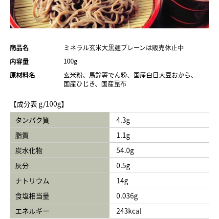
商品名
ミネラル玄米大黒麺プレーンは販売休止中
内容量
100g
原材料名
玄米粉、馬鈴薯でん粉、国産白目大豆おから、
国産ひじき、国産昆布
【成分表 g/100g】
タンパク質
4.3g
脂質
1.1g
炭水化物
54.0g
灰分
0.5g
ナトリウム
14g
食塩相当量
0.036g
エネルギー
243kcal