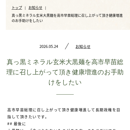
ご注文
Shopping
トップ
お知らせ
真っ黒ミネラル玄米大黒麺を高市早苗総理に召し上がって頂き健康増進
会社概要
のお手助けをしたい
Company
お問い合わせ
Contact
2026.05.24
お知らせ
真っ黒ミネラル玄米大黒麺を高市早苗総
購入はこちら
理に召し上がって頂き健康増進のお手助
けをしたい
高市早苗総理に召し上がって頂き健康増進して長期政権を目
指して頂きたいです。
##
最後に