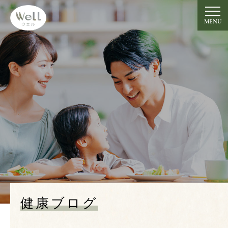
グルテンフリーの米粉めん
【大黒麺】のWell
MENU
トップ
Top
竹炭ミネラル玄米大黒麺
Takesumi
ミネラル玄米大黒麺プレーン 現在製造停止中
Plain
食べ方・レシピ
Recipe
開発者の想い
健康ブログ
Message