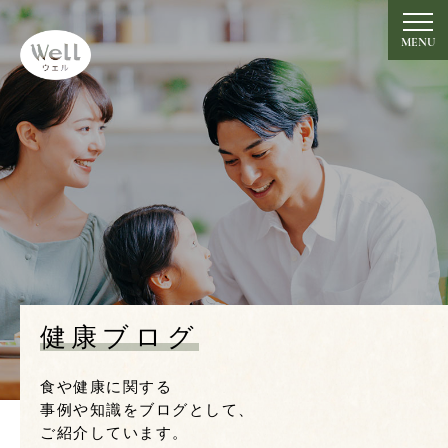
グルテンフリーの米粉めん
【大黒麺】のWell
MENU
トップ
Top
竹炭ミネラル玄米大黒麺
Takesumi
ミネラル玄米大黒麺プレーン 現在製造停止中
Plain
食べ方・レシピ
健康ブログ
Recipe
開発者の想い
食や健康に関する
Message
事例や知識をブログとして、
ご紹介しています。