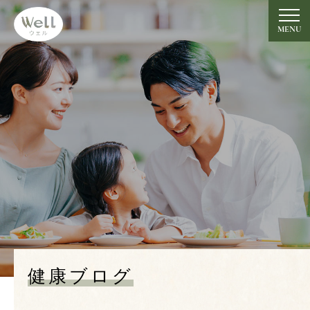
グルテンフリーの米粉めん
【大黒麺】のWell
MENU
トップ
Top
竹炭ミネラル玄米大黒麺
Takesumi
ミネラル玄米大黒麺プレーン 現在製造停止中
Plain
食べ方・レシピ
Recipe
開発者の想い
健康ブログ
Message