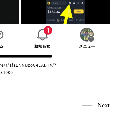
re/r/1fzENNDzoGeEADT4/?
=31000
Next